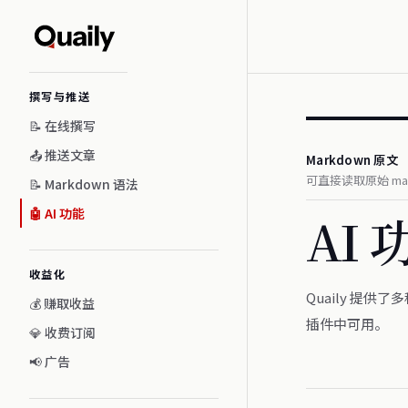
Skip to content
Sidebar Navigation
撰写与推送
📝 在线撰写
📤 推送文章
Markdown 原文
可直接读取原始 mar
📝 Markdown 语法
🤖 AI 功能
AI 
收益化
Quaily 提供
💰 赚取收益
插件中可用。
💎 收费订阅
📢 广告