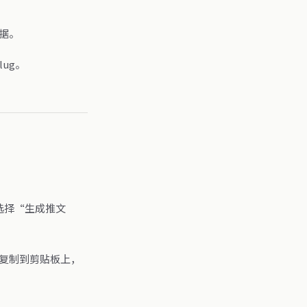
数据。
lug。
中选择“生成推文
其复制到剪贴板上，