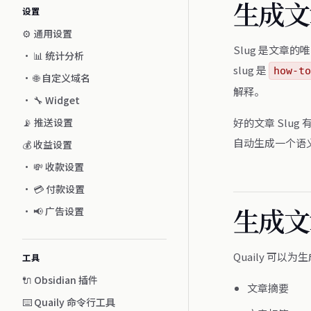
生成文章
设置
⚙️ 通用设置
Slug 是文章
・ 📊 统计分析
slug 是
how-to
・ 🌐 自定义域名
解释。
・ 🔧 Widget
📡 推送设置
好的文章 Slug
自动生成一个语义化
💰 收益设置
・ 💸 收款设置
・ 💳 付款设置
生成文
・ 📢 广告设置
Quaily 可以
工具
🔌 Obsidian 插件
文章摘要
⌨️ Quaily 命令行工具