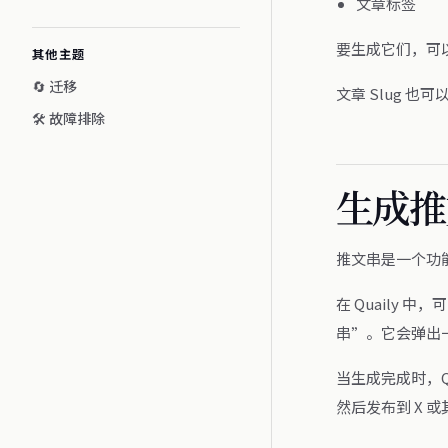
文章标签
要生成它们，可以
其他主题
🔄 迁移
文章 Slug 也
🛠️ 故障排除
生成推
推文串是一个功能
在 Quaily
串”。它会弹出
当生成完成时，Q
然后发布到 X 